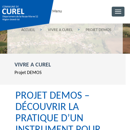
Menu
Toggl
navig
ACCUEIL
VIVRE A CUREL
PROJET DEMOS
VIVRE A CUREL
Projet DEMOS
PROJET DEMOS –
DÉCOUVRIR LA
PRATIQUE D’UN