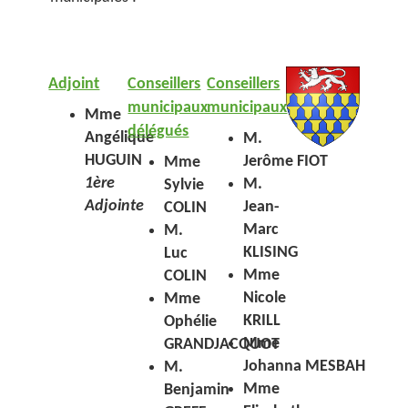
Adjoint
Conseillers
Conseillers
municipaux
municipaux
Mme
délégués
Angélique
M.
HUGUIN
Jerôme FIOT
Mme
1ère
M.
Sylvie
Adjointe
Jean-
COLIN
Marc
M.
KLISING
Luc
Mme
COLIN
Nicole
Mme
KRILL
Ophélie
Mme
GRANDJACQUOT
Johanna MESBAH
M.
Mme
Benjamin