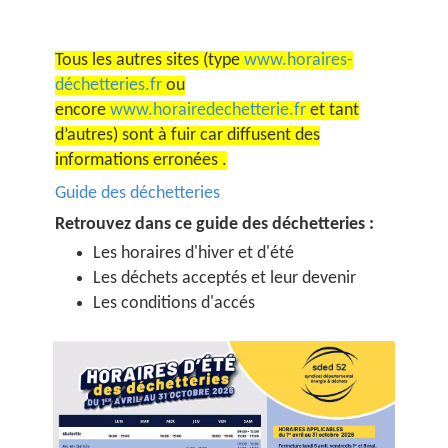
Tous les autres sites (type
www.horaires-
déchetteries.fr
ou
encore
www.horairedechetterie.fr
et tant
d’autres) sont à fuir car diffusent des
informations erronées .
Guide des déchetteries
Retrouvez dans ce guide des déchetteries :
Les horaires d'hiver et d'été
Les déchets acceptés et leur devenir
Les conditions d'accés