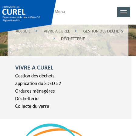
Menu
Toggl
navig
ACCUEIL
VIVRE A CUREL
GESTION DES DÉCHETS
DÉCHETTERIE
VIVRE A CUREL
Gestion des déchets
application du SDED 52
Ordures ménagères
Déchetterie
Collecte du verre